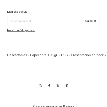
Cambiar CP
Entregas para el CP:
Medios de envío
Calcular
No sé mi código postal
Descartables - Papel obra 120 gr. - FSC - Presentación en pack 
Productos similares