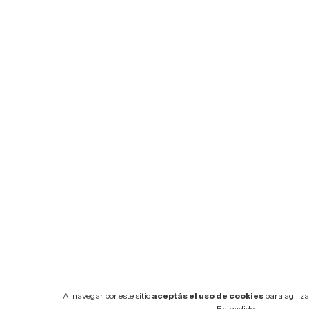
Al navegar por este sitio
aceptás el uso de cookies
para agiliza
Entendido