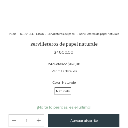
Inicio
.
SERVILLETEROS
.
Servilleteros de papel
.
servilleteros de papel naturale
servilleteros de papel naturale
$4.800,00
24
cuotas de
$423,98
Ver más detalles
Color:
Naturale
Naturale
¡No te lo pierdas, es el último!