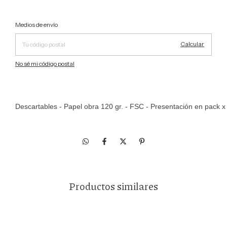
Cambiar CP
Entregas para el CP:
Medios de envío
Calcular
No sé mi código postal
Descartables - Papel obra 120 gr. - FSC - Presentación en pack 
Productos similares