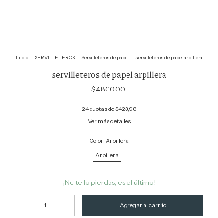
Inicio
.
SERVILLETEROS
.
Servilleteros de papel
.
servilleteros de papel arpillera
servilleteros de papel arpillera
$4.800,00
24
cuotas de
$423,98
Ver más detalles
Color:
Arpillera
Arpillera
¡No te lo pierdas, es el último!