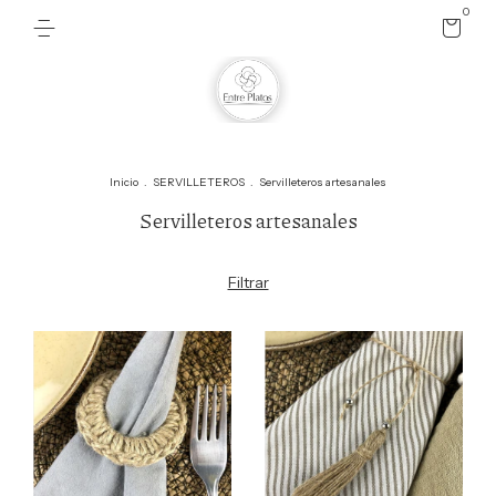
0
Inicio
.
SERVILLETEROS
.
Servilleteros artesanales
Servilleteros artesanales
Filtrar