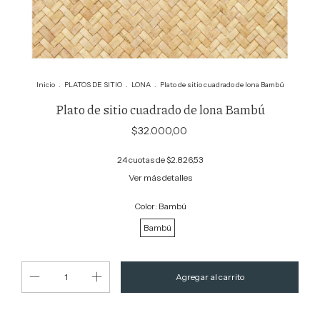
Inicio
.
PLATOS DE SITIO
.
LONA
.
Plato de sitio cuadrado de lona Bambú
Plato de sitio cuadrado de lona Bambú
$32.000,00
24
cuotas de
$2.826,53
Ver más detalles
Color:
Bambú
Bambú