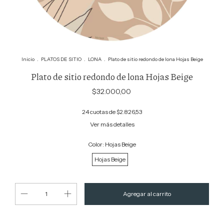
Inicio
.
PLATOS DE SITIO
.
LONA
.
Plato de sitio redondo de lona Hojas Beige
Plato de sitio redondo de lona Hojas Beige
$32.000,00
24
cuotas de
$2.826,53
Ver más detalles
Color:
Hojas Beige
Hojas Beige