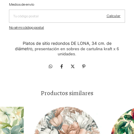
Cambiar CP
Entregas para el CP:
Medios de envío
Calcular
No sé mi código postal
Platos de sitio redondos DE LONA, 34 cm. de
diámetro,
presentación en sobres de cartulina kraft x 6
unidades.
Productos similares