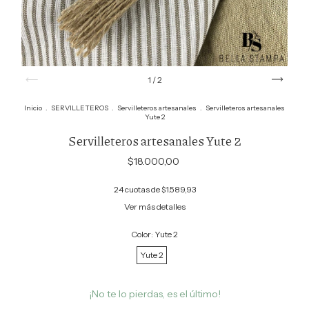
1
/
2
Inicio
.
SERVILLETEROS
.
Servilleteros artesanales
.
Servilleteros artesanales
Yute 2
Servilleteros artesanales Yute 2
$18.000,00
24
cuotas de
$1.589,93
Ver más detalles
Color:
Yute 2
Yute 2
¡No te lo pierdas, es el último!