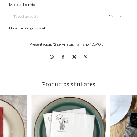
Cambiar CP
Entregas para el CP:
Medios de envío
Calcular
No sé mi código postal
Presentación: 12 servilletas. Tamaño 40x40 cm.
Productos similares