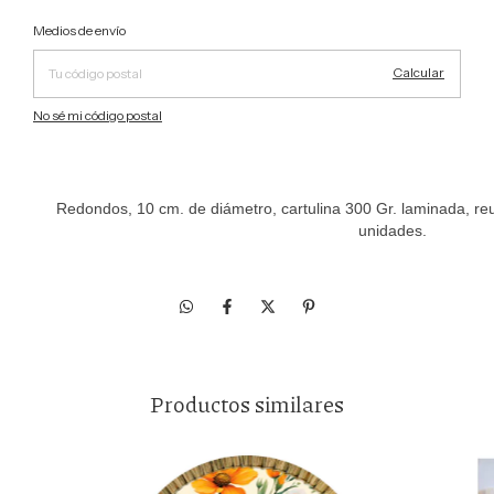
Cambiar CP
Entregas para el CP:
Medios de envío
Calcular
No sé mi código postal
Redondos, 10 cm. de diámetro, cartulina 300 Gr. laminada, reu
unidades.
Productos similares