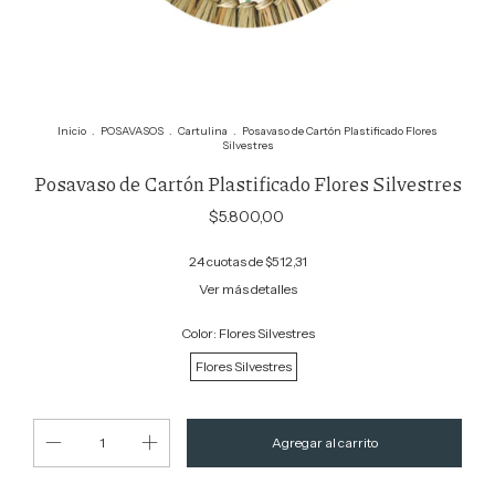
Inicio
.
POSAVASOS
.
Cartulina
.
Posavaso de Cartón Plastificado Flores
Silvestres
Posavaso de Cartón Plastificado Flores Silvestres
$5.800,00
24
cuotas de
$512,31
Ver más detalles
Color:
Flores Silvestres
Flores Silvestres