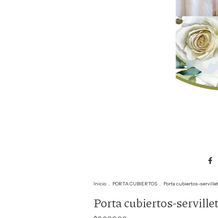
Inicio
.
PORTA CUBIERTOS
.
Porta cubiertos-servill
Porta cubiertos-servill