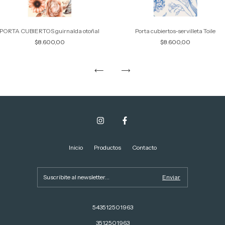
PORTA CUBIERTOS guirnalda otoñal
Porta cubiertos-servilleta Toile
$8.600,00
$8.600,00
Inicio
Productos
Contacto
543512501963
3512501963