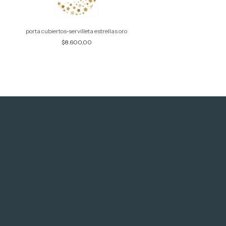
porta cubiertos-servilleta estrellas oro
porta cubiertos-serville
$8.600,00
$8.600,00