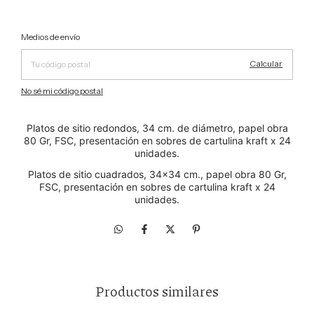
Cambiar CP
Entregas para el CP:
Medios de envío
Calcular
No sé mi código postal
Platos de sitio redondos, 34 cm. de diámetro, papel obra
80 Gr, FSC, presentación en sobres de cartulina kraft x 24
unidades.
Platos de sitio cuadrados, 34x34 cm., papel obra 80 Gr,
FSC, presentación en sobres de cartulina kraft x 24
unidades.
Productos similares