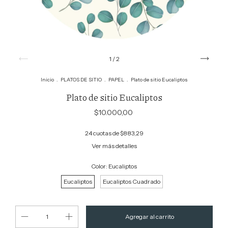
1
/
2
Inicio
.
PLATOS DE SITIO
.
PAPEL
.
Plato de sitio Eucaliptos
Plato de sitio Eucaliptos
$10.000,00
24
cuotas de
$883,29
Ver más detalles
Color:
Eucaliptos
Eucaliptos
Eucaliptos Cuadrado