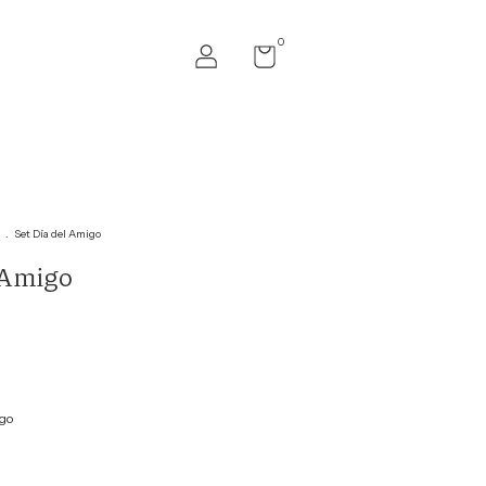
0
.
Set Día del Amigo
 Amigo
go