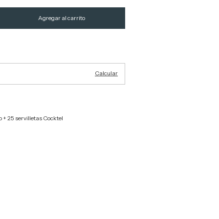
Cambiar CP
Calcular
o + 25 servilletas Cocktel