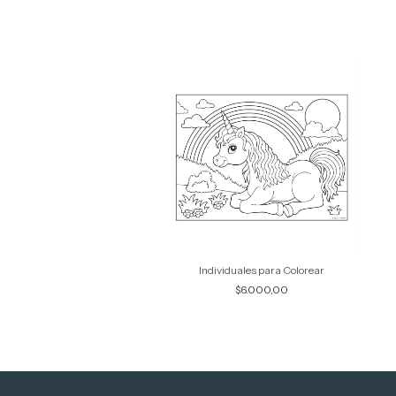
o de sitio Cumpleaños
Individuales para Colorear
$6.000,00
$6.000,00